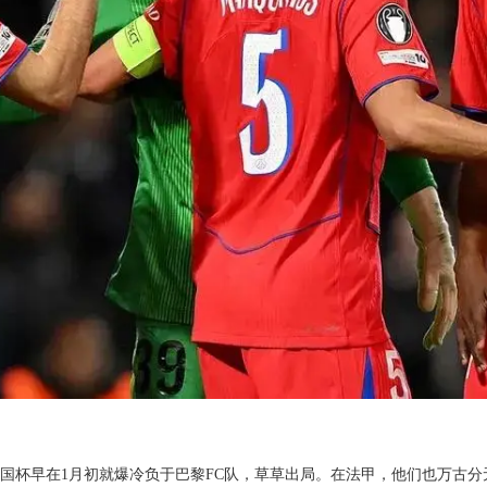
国杯早在1月初就爆冷负于巴黎FC队，草草出局。在法甲，他们也万古