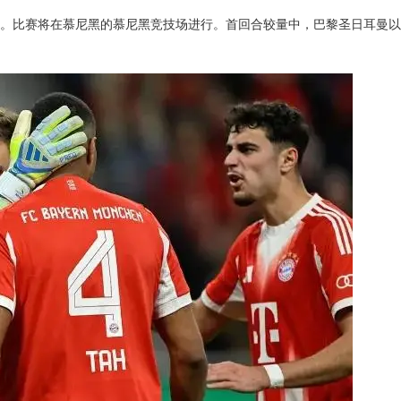
。比赛将在慕尼黑的慕尼黑竞技场进行。首回合较量中，巴黎圣日耳曼以5