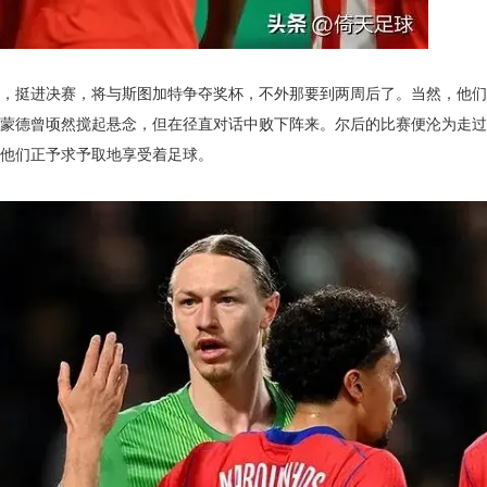
，挺进决赛，将与斯图加特争夺奖杯，不外那要到两周后了。当然，他们
蒙德曾顷然搅起悬念，但在径直对话中败下阵来。尔后的比赛便沦为走过
他们正予求予取地享受着足球。