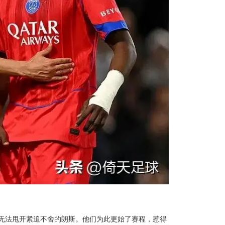
分无法甩开紧追不舍的朗斯。他们为此更始了赛程，惹得