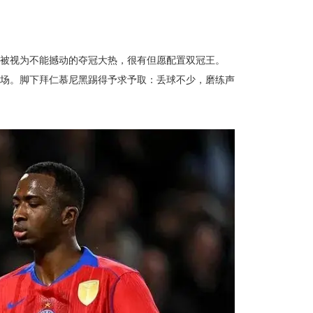
被视为不能撼动的夺冠大热，很有但愿配置双冠王。
场。脚下拜仁慕尼黑踢得予求予取：丢球不少，磨练声