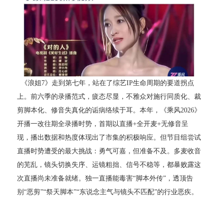
《浪姐7》走到第七年，站在了综艺IP生命周期的要道拐点
上。前六季的录播范式，疲态尽显，不雅众对施行同质化、裁
剪脚本化、修音失真化的诟病络续于耳。本年，《乘风2026》
开播一改往期全录播时势，首期以直播+全开麦+无修音呈
现，播出数据和热度体现出了市集的积极响应。但节目组尝试
直播时势遭受的最大挑战：勇气可嘉，但准备不及。多麦收音
的芜乱，镜头切换失序、运镜粗拙、信号不稳等，都暴败露这
次直播尚未准备就绪。独一直播能毒害“脚本外传”，透顶告
别“恶剪”“祭天脚本”“东说念主气与镜头不匹配”的行业恶疾。