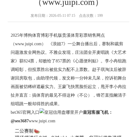
（www.juipi.com）
发布日期：2026-05-11 07:15 点击次数：199
2025年博狗体育博彩手机版贵溪体育彩票销售网点
（www.juipi.com） 《浪姐7》一公舞台播出后，赛制和裁剪
问题激发全网热议。不雅众发现，庄法团全开麦唱跳《大艺术
家》获824票，却败给了857票的《心愿便利贴》。李小冉组跑
调昭彰，但投票胜出被批实力配不上票数。赵子琪淘汰后被辞
谢回房取包，由助理代领，发文称一分钟未几呆，控诉初舞台
画面被切稀碎遮蔽实力。王蒙飞快黑脸拒起立，甩开李小冉拉
扯并直言：搞体育的最见不得这种（不公），锋芒直指阚清子
组唱跳一般却得胜的成果。
bet365官网入口
皇冠客服飞机：
@seo3687
www.juipi.com