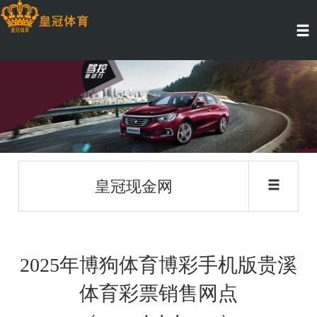
皇冠现金网
2025年博狗体育博彩手机版贵溪
体育彩票销售网点