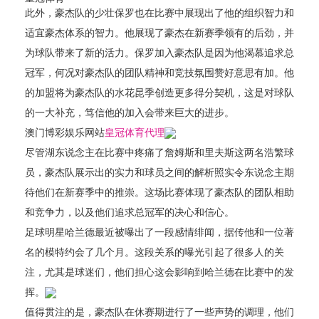
此外，豪杰队的少壮保罗也在比赛中展现出了他的组织智力和
适宜豪杰体系的智力。他展现了豪杰在新赛季领有的后劲，并
为球队带来了新的活力。保罗加入豪杰队是因为他渴慕追求总
冠军，何况对豪杰队的团队精神和竞技氛围赞好意思有加。他
的加盟将为豪杰队的水花昆季创造更多得分契机，这是对球队
的一大补充，笃信他的加入会带来巨大的进步。
澳门博彩娱乐网站
皇冠体育代理
尽管湖东说念主在比赛中疼痛了詹姆斯和里夫斯这两名浩繁球
员，豪杰队展示出的实力和球员之间的解析照实令东说念主期
待他们在新赛季中的推崇。这场比赛体现了豪杰队的团队相助
和竞争力，以及他们追求总冠军的决心和信心。
足球明星哈兰德最近被曝出了一段感情绯闻，据传他和一位著
名的模特约会了几个月。这段关系的曝光引起了很多人的关
注，尤其是球迷们，他们担心这会影响到哈兰德在比赛中的发
挥。
值得贯注的是，豪杰队在休赛期进行了一些声势的调理，他们