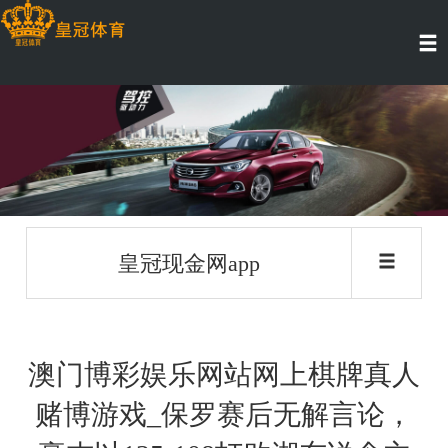
皇冠现金网app
澳门博彩娱乐网站网上棋牌真人
赌博游戏_保罗赛后无解言论，